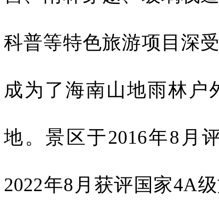
科普等特色旅游项目深
成为了海南山地雨林户
地。景区于
2016
年
8
月
2022
年
8
月获评国家
4A
级