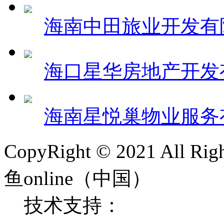
海南中田旅业开发有
海口星华房地产开发
海南星悦巢物业服务
CopyRight © 2021 All R
鱼online（中国）
技术支持：