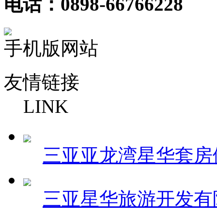
电话：0898-66766228
手机版网站
友情链接
LINK
三亚亚龙湾星华套房
三亚星华旅游开发有