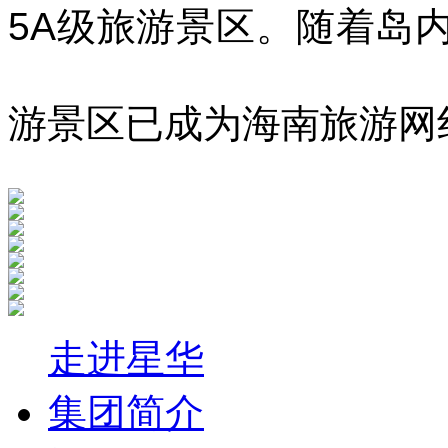
5A级旅游景区
。
随着岛
游景区已成为海南旅游网
走进星华
集团简介