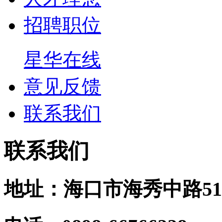
招聘职位
星华在线
意见反馈
联系我们
联系我们
地址：海口市海秀中路51