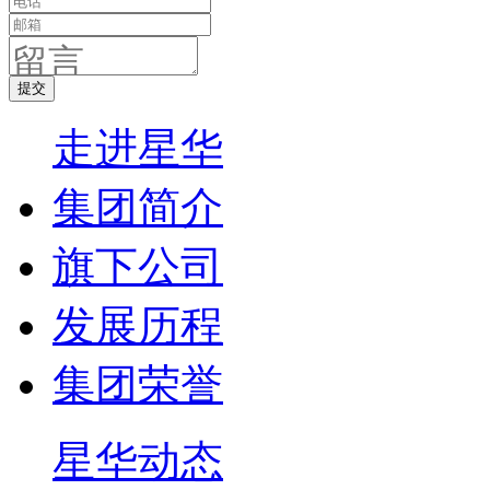
走进星华
集团简介
旗下公司
发展历程
集团荣誉
星华动态