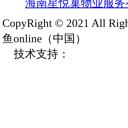
海南星悦巢物业服务
CopyRight © 2021 All R
鱼online（中国）
技术支持：