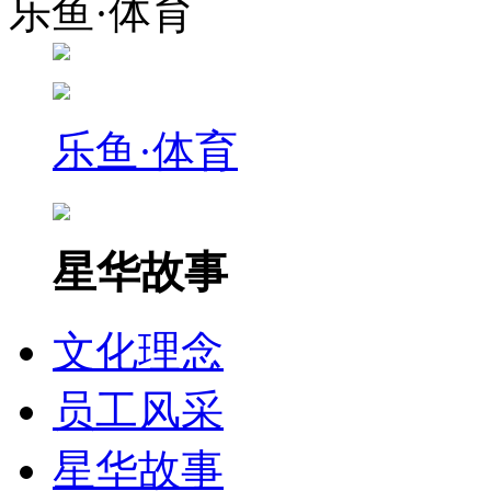
乐鱼·体育
乐鱼·体育
星华故事
文化理念
员工风采
星华故事