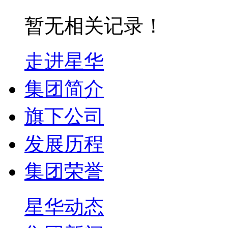
暂无相关记录！
走进星华
集团简介
旗下公司
发展历程
集团荣誉
星华动态