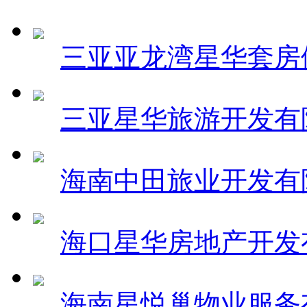
三亚亚龙湾星华套房
三亚星华旅游开发有
海南中田旅业开发有
海口星华房地产开发
海南星悦巢物业服务