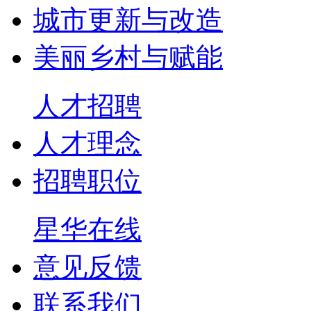
城市更新与改造
美丽乡村与赋能
人才招聘
人才理念
招聘职位
星华在线
意见反馈
联系我们