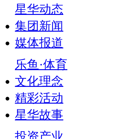
星华动态
集团新闻
媒体报道
乐鱼·体育
文化理念
精彩活动
星华故事
投资产业