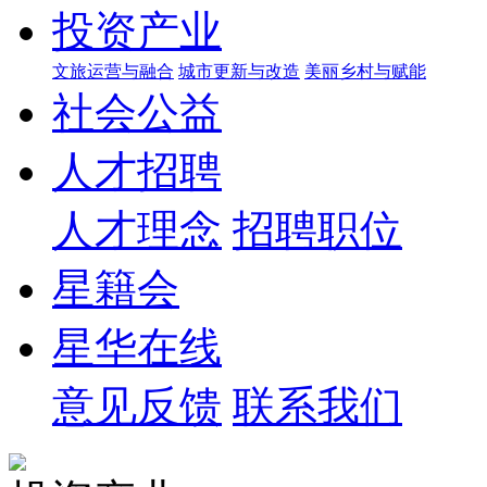
投资产业
文旅运营与融合
城市更新与改造
美丽乡村与赋能
社会公益
人才招聘
人才理念
招聘职位
星籍会
星华在线
意见反馈
联系我们