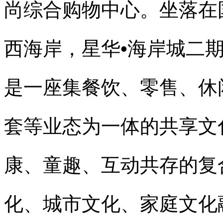
尚综合购物中心。坐落在
西海岸，星华
•
海岸城二
是一座集餐饮、零售、休
套等业态为一体的共享文
康、童趣、互动共存的复
化、城市文化、家庭文化