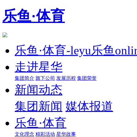
乐鱼·体育
乐鱼·体育-leyu乐鱼onl
走进星华
集团简介
旗下公司
发展历程
集团荣誉
新闻动态
集团新闻
媒体报道
乐鱼·体育
文化理念
精彩活动
星华故事