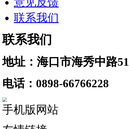
意见反馈
联系我们
联系我们
地址：海口市海秀中路51
电话：0898-66766228
手机版网站