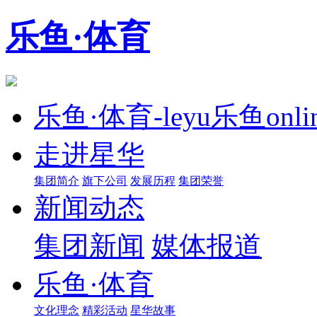
乐鱼·体育
乐鱼·体育-leyu乐鱼onl
走进星华
集团简介
旗下公司
发展历程
集团荣誉
新闻动态
集团新闻
媒体报道
乐鱼·体育
文化理念
精彩活动
星华故事