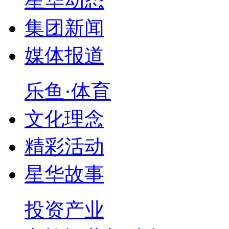
星华动态
集团新闻
媒体报道
乐鱼·体育
文化理念
精彩活动
星华故事
投资产业