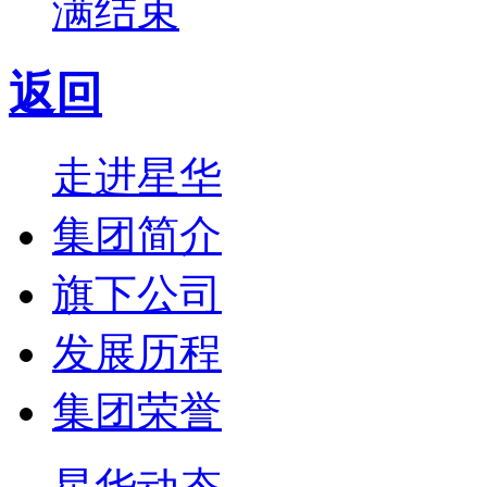
满结束
返回
走进星华
集团简介
旗下公司
发展历程
集团荣誉