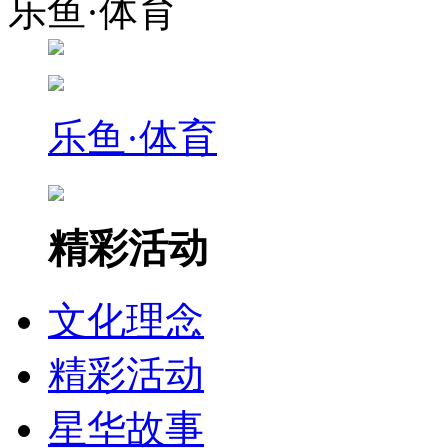
乐鱼·体育
乐鱼·体育
精彩活动
文化理念
精彩活动
星华故事