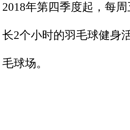
2018年第四季度起，每
长2个小时的羽毛球健身活
毛球场。